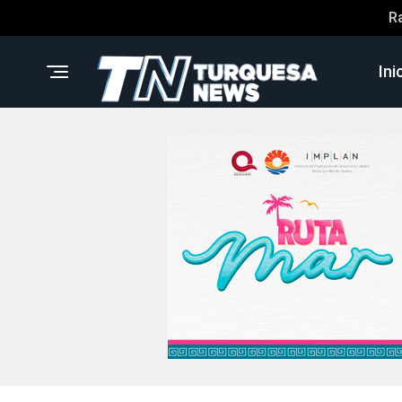
R
Ini