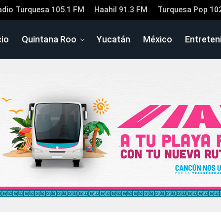
adio Turquesa 105.1 FM
Haahil 91.3 FM
Turquesa Pop 10
cio
Quintana Roo
Yucatán
México
Entreten