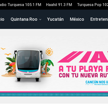
adio Turquesa 105.1 FM
Haahil 91.3 FM
Turquesa Pop 10
cio
Quintana Roo
Yucatán
México
Entreten