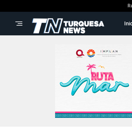
R
Ini