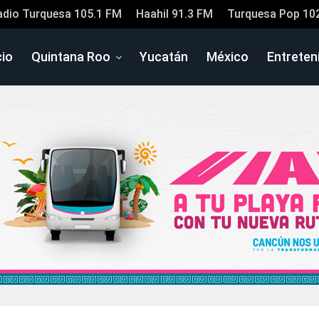
adio Turquesa 105.1 FM
Haahil 91.3 FM
Turquesa Pop 10
cio
Quintana Roo
Yucatán
México
Entreten