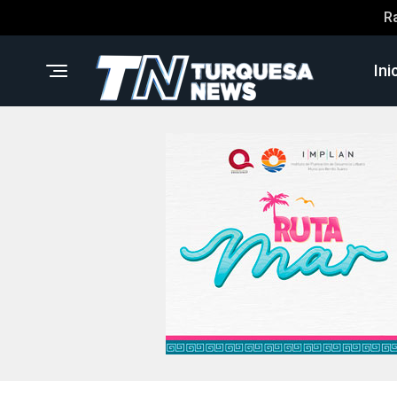
R
Ini