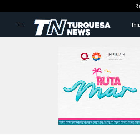
R
Ini