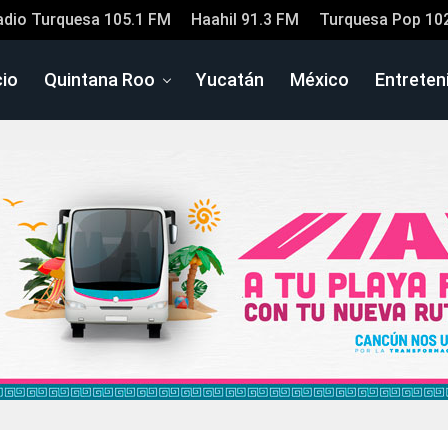
adio Turquesa 105.1 FM
Haahil 91.3 FM
Turquesa Pop 10
cio
Quintana Roo
Yucatán
México
Entreten