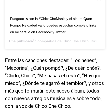
Fuegooo 🔥con la #ChicoCheMania y el álbum Quen
Pompo Reloaded ya lo puedes escuchar completo links
en mi perfil o en Facebook y Twitter
Una publicación compartida de
Chico Che Chico Oficial
(@chi
Entre las canciones destacan: “Los nenes”,
“Macorina”, ¿Quén pompó?, ¿De quén chón?,
“Chido, Chido”, “Me pasas el resto”, “Huy qué
miedo”, ¿Dónde te agarró el temblor?, y otros
más que formarán este nuevo álbum; todos
con nuevos arreglos musicales y sobre todo,
con la voz de Chico Che Chico.