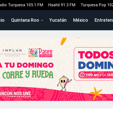
adio Turquesa 105.1 FM
Haahil 91.3 FM
Turquesa Pop 10
cio
Quintana Roo
Yucatán
México
Entreten