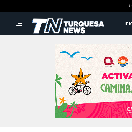
R
Ini