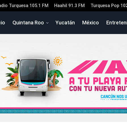
adio Turquesa 105.1 FM
Haahil 91.3 FM
Turquesa Pop 10
cio
Quintana Roo
Yucatán
México
Entreten