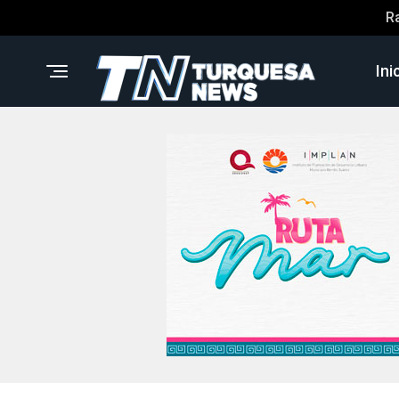
R
Ini