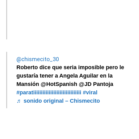
@chismecito_30
Roberto dice que seria imposible pero le
gustaría tener a Angela Aguilar en la
Mansión @HotSpanish @JD Pantoja
#paratiiiiiiiiiiiiiiiiiiiiiiiiiiiiiii
#viral
♬ sonido original – Chismecito