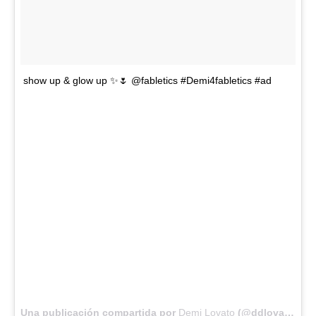
show up & glow up ✨🌷 @fabletics #Demi4fabletics #ad
Una publicación compartida por
Demi Lovato
(@ddlovato) el