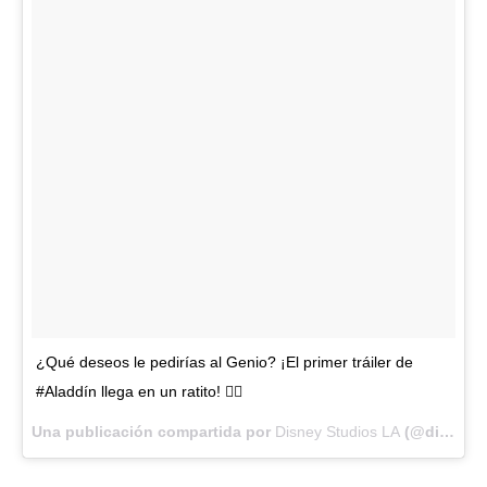
¿Qué deseos le pedirías al Genio? ¡El primer tráiler de
#Aladdín llega en un ratito! 🧞‍♂️
Una publicación compartida por
Disney Studios LA
(@disneystudiosla) el