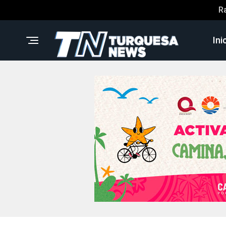
R
Ini