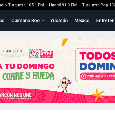
adio Turquesa 105.1 FM
Haahil 91.3 FM
Turquesa Pop 10
cio
Quintana Roo
Yucatán
México
Entreten