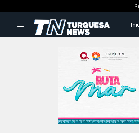
R
Ini