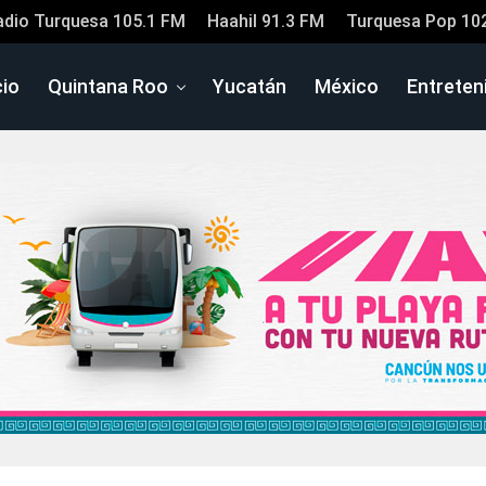
adio Turquesa 105.1 FM
Haahil 91.3 FM
Turquesa Pop 10
cio
Quintana Roo
Yucatán
México
Entreten