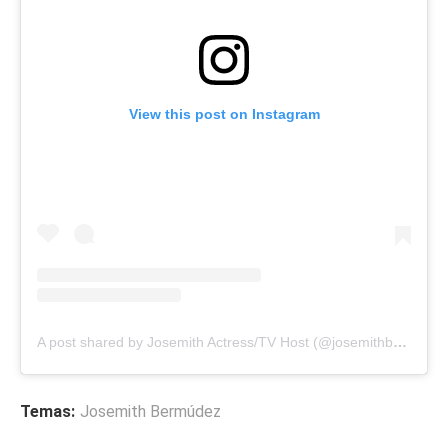
View this post on Instagram
A post shared by Josemith Actress/TV Host (@josemithbermudez)
Temas:
Josemith Bermúdez