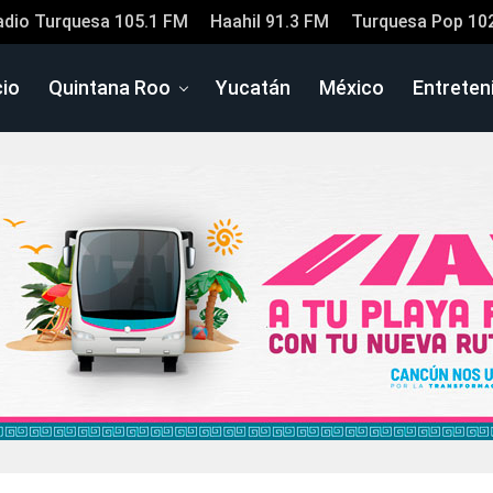
adio Turquesa 105.1 FM
Haahil 91.3 FM
Turquesa Pop 10
cio
Quintana Roo
Yucatán
México
Entreten