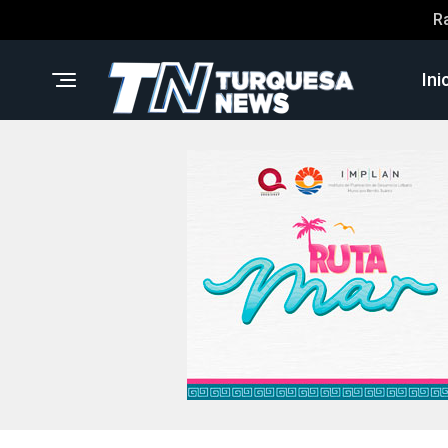
R
Ini