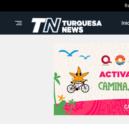
R
Ini