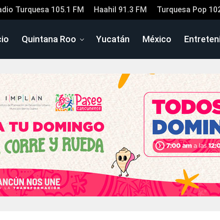
adio Turquesa 105.1 FM
Haahil 91.3 FM
Turquesa Pop 10
cio
Quintana Roo
Yucatán
México
Entreten