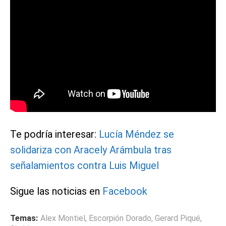
Te podría interesar:
Lucía Méndez se
solidariza con Aracely Arámbula tras
señalamientos contra Luis Miguel
Sigue las noticias en
Facebook
Temas:
Alex Montiel
,
Escorpión Dorado
,
Gerard Piqué
,