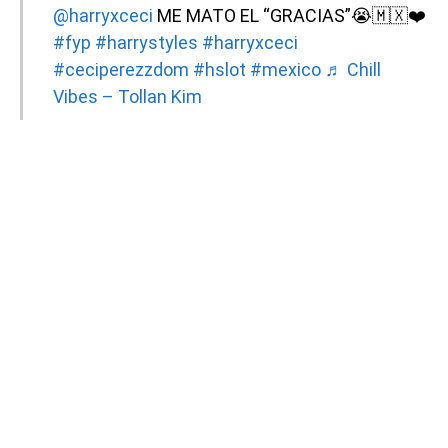
@harryxceci
ME MATO EL “GRACIAS”😭🇲🇽❤️
#fyp
#harrystyles
#harryxceci
#ceciperezzdom
#hslot
#mexico
♬ Chill
Vibes – Tollan Kim