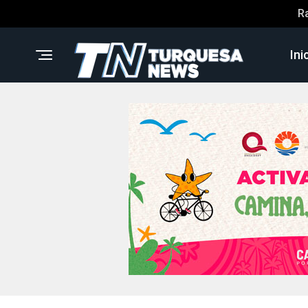
R
Ini