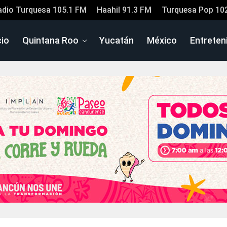
adio Turquesa 105.1 FM
Haahil 91.3 FM
Turquesa Pop 10
cio
Quintana Roo
Yucatán
México
Entreten