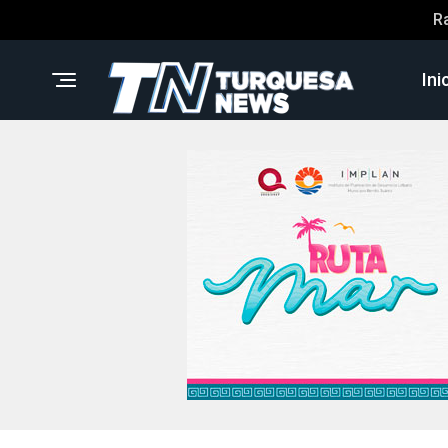
R
Ini