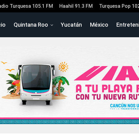
adio Turquesa 105.1 FM
Haahil 91.3 FM
Turquesa Pop 10
cio
Quintana Roo
Yucatán
México
Entreten