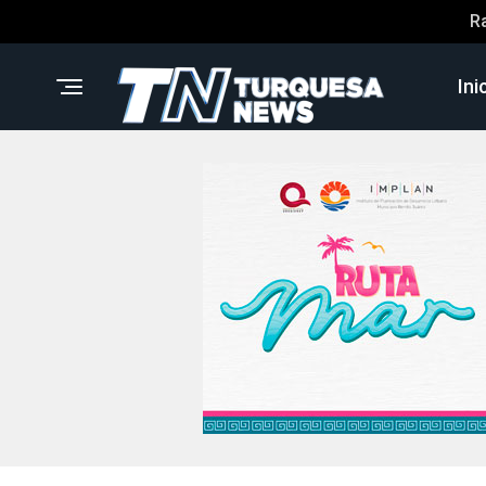
R
Ini