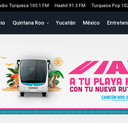
adio Turquesa 105.1 FM
Haahil 91.3 FM
Turquesa Pop 10
cio
Quintana Roo
Yucatán
México
Entreten