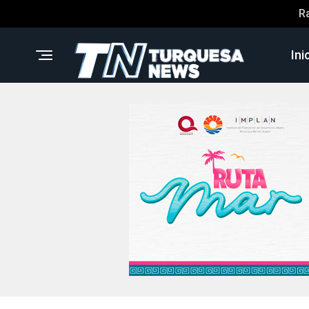
R
Ini