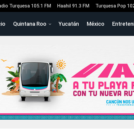
adio Turquesa 105.1 FM
Haahil 91.3 FM
Turquesa Pop 10
cio
Quintana Roo
Yucatán
México
Entreten