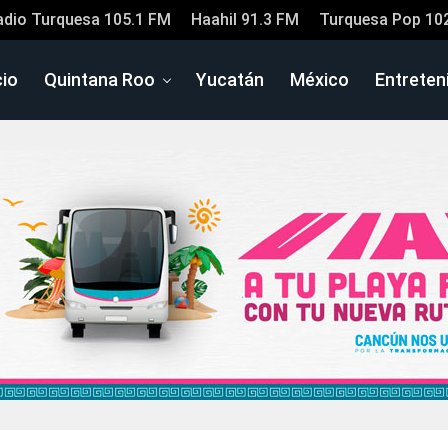
adio Turquesa 105.1 FM
Haahil 91.3 FM
Turquesa Pop 10
cio
Quintana Roo
Yucatán
México
Entreten