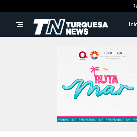
R
Ini