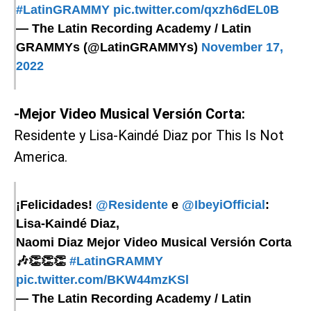
#LatinGRAMMY
pic.twitter.com/qxzh6dEL0B
— The Latin Recording Academy / Latin
GRAMMYs (@LatinGRAMMYs)
November 17,
2022
-Mejor Video Musical Versión Corta:
Residente y Lisa-Kaindé Diaz por This Is Not
America.
¡Felicidades!
@Residente
e
@IbeyiOfficial
:
Lisa-Kaindé Diaz,
Naomi Diaz Mejor Video Musical Versión Corta
🎶👏👏👏
#LatinGRAMMY
pic.twitter.com/BKW44mzKSl
— The Latin Recording Academy / Latin