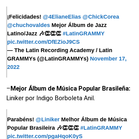
¡Felicidades!
@4ElianeElias
@ChickCorea
@chuchovaldes
Mejor Álbum de Jazz
Latino/Jazz 🎶👏👏👏
#LatinGRAMMY
pic.twitter.com/DfEZioJ9CS
— The Latin Recording Academy / Latin
GRAMMYs (@LatinGRAMMYs)
November 17,
2022
–
Mejor Álbum de Música Popular Brasileña:
Liniker por Indigo Borboleta Anil.
Parabéns!
@Liniker
Melhor Álbum de Música
Popular Brasileira 🎶👏👏👏
#LatinGRAMMY
pic.twitter.com/pgaHqoK0yS