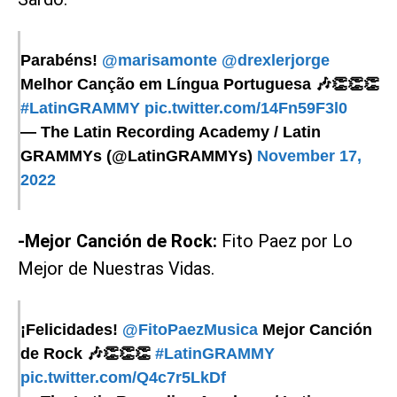
Parabéns!
@marisamonte
@drexlerjorge
Melhor Canção em Língua Portuguesa 🎶👏👏👏
#LatinGRAMMY
pic.twitter.com/14Fn59F3l0
— The Latin Recording Academy / Latin
GRAMMYs (@LatinGRAMMYs)
November 17,
2022
-Mejor Canción de Rock:
Fito Paez por Lo
Mejor de Nuestras Vidas.
¡Felicidades!
@FitoPaezMusica
Mejor Canción
de Rock 🎶👏👏👏
#LatinGRAMMY
pic.twitter.com/Q4c7r5LkDf