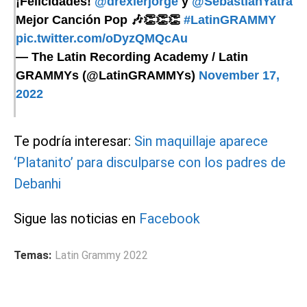
¡Felicidades!
@drexlerjorge
y
@SebastianYatra
Mejor Canción Pop 🎶👏👏👏
#LatinGRAMMY
pic.twitter.com/oDyzQMQcAu
— The Latin Recording Academy / Latin
GRAMMYs (@LatinGRAMMYs)
November 17,
2022
Te podría interesar:
Sin maquillaje aparece
‘Platanito’ para disculparse con los padres de
Debanhi
Sigue las noticias en
Facebook
Temas:
Latin Grammy 2022