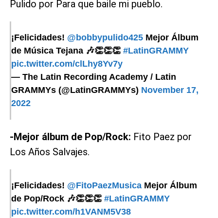
Pulido por Para que baile mi pueblo.
¡Felicidades!
@bobbypulido425
Mejor Álbum
de Música Tejana 🎶👏👏👏
#LatinGRAMMY
pic.twitter.com/clLhy8Yv7y
— The Latin Recording Academy / Latin
GRAMMYs (@LatinGRAMMYs)
November 17,
2022
-Mejor álbum de Pop/Rock:
Fito Paez por
Los Años Salvajes.
¡Felicidades!
@FitoPaezMusica
Mejor Álbum
de Pop/Rock 🎶👏👏👏
#LatinGRAMMY
pic.twitter.com/h1VANM5V38