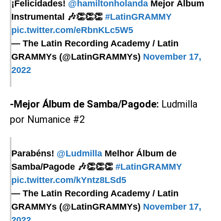
¡Felicidades!
@hamiltonholanda
Mejor Álbum
Instrumental 🎶👏👏👏
#LatinGRAMMY
pic.twitter.com/eRbnKLc5W5
— The Latin Recording Academy / Latin
GRAMMYs (@LatinGRAMMYs)
November 17,
2022
-Mejor Álbum de Samba/Pagode:
Ludmilla
por Numanice #2
Parabéns!
@Ludmilla
Melhor Álbum de
Samba/Pagode 🎶👏👏👏
#LatinGRAMMY
pic.twitter.com/kYntz8LSd5
— The Latin Recording Academy / Latin
GRAMMYs (@LatinGRAMMYs)
November 17,
2022