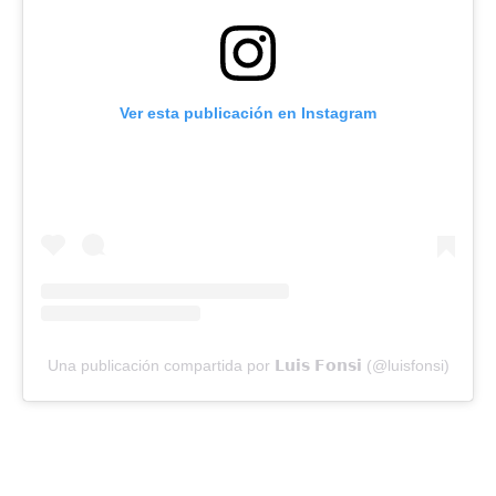
Ver esta publicación en Instagram
Una publicación compartida por 𝗟𝘂𝗶𝘀 𝗙𝗼𝗻𝘀𝗶 (@luisfonsi)