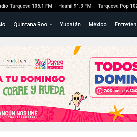
adio Turquesa 105.1 FM
Haahil 91.3 FM
Turquesa Pop 10
cio
Quintana Roo
Yucatán
México
Entreten