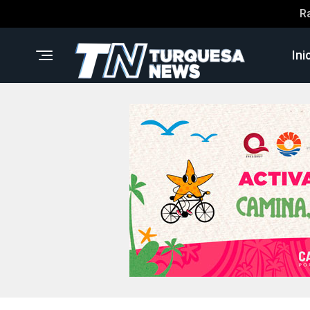
R
Ini