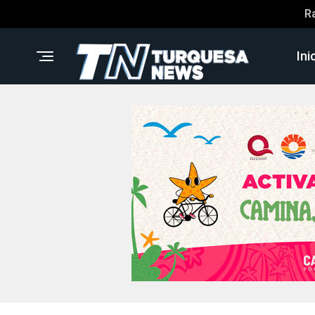
R
Ini