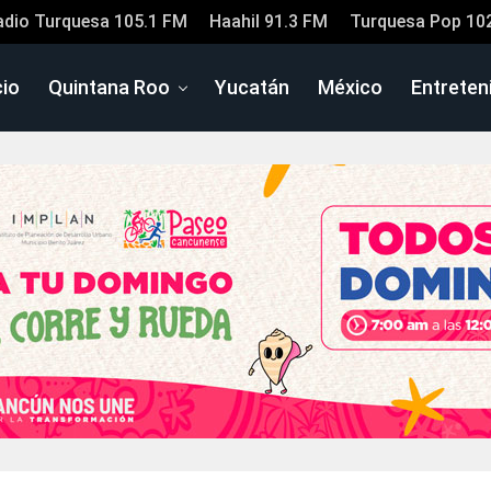
adio Turquesa 105.1 FM
Haahil 91.3 FM
Turquesa Pop 10
cio
Quintana Roo
Yucatán
México
Entreten