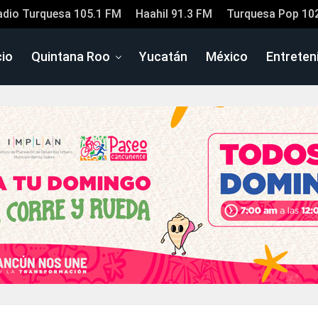
adio Turquesa 105.1 FM
Haahil 91.3 FM
Turquesa Pop 10
cio
Quintana Roo
Yucatán
México
Entreten