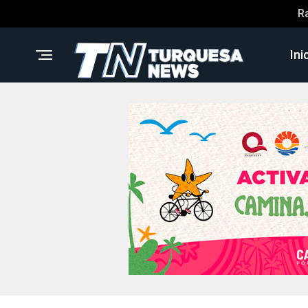
R
Ini