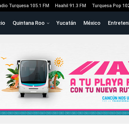
adio Turquesa 105.1 FM
Haahil 91.3 FM
Turquesa Pop 10
cio
Quintana Roo
Yucatán
México
Entreten