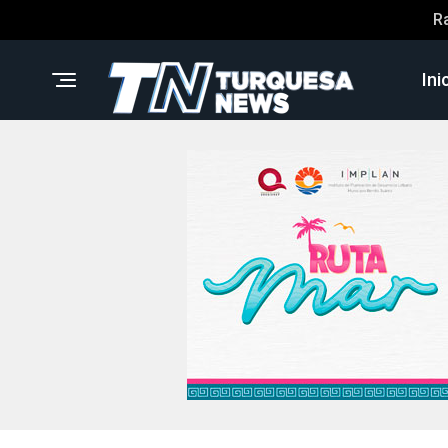
R
Ini