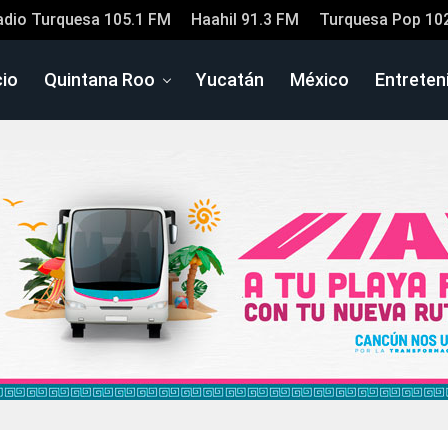
adio Turquesa 105.1 FM
Haahil 91.3 FM
Turquesa Pop 10
cio
Quintana Roo
Yucatán
México
Entreten