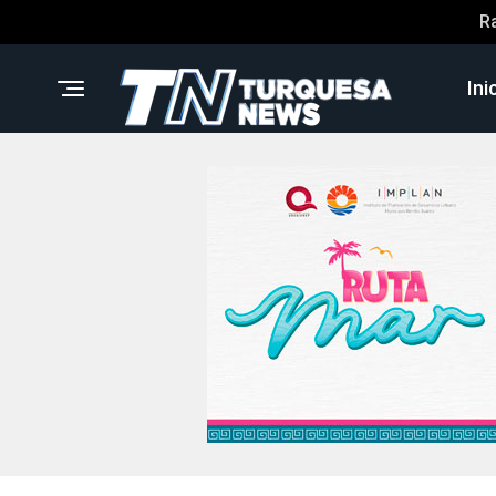
R
Ini