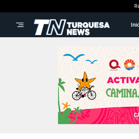
R
Ini