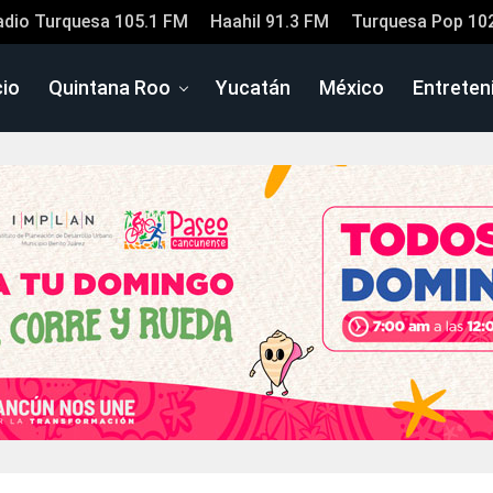
adio Turquesa 105.1 FM
Haahil 91.3 FM
Turquesa Pop 10
cio
Quintana Roo
Yucatán
México
Entreten