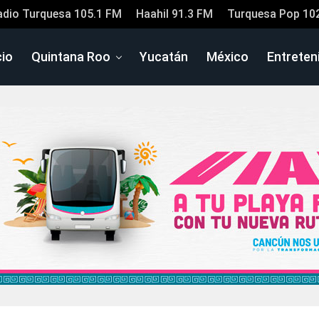
adio Turquesa 105.1 FM
Haahil 91.3 FM
Turquesa Pop 10
cio
Quintana Roo
Yucatán
México
Entreten