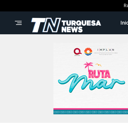
R
Ini