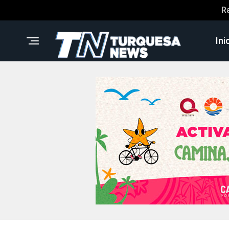
R
Ini