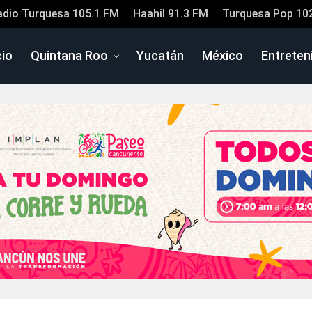
adio Turquesa 105.1 FM
Haahil 91.3 FM
Turquesa Pop 10
cio
Quintana Roo
Yucatán
México
Entreten