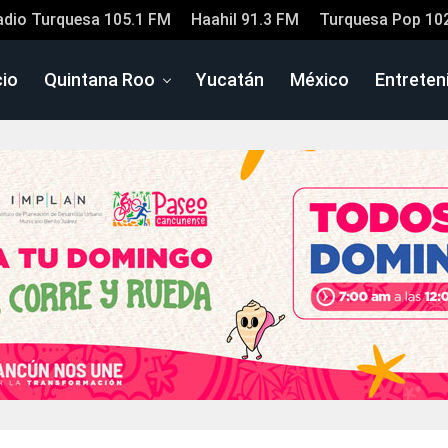
adio Turquesa 105.1 FM
Haahil 91.3 FM
Turquesa Pop 10
cio
Quintana Roo
Yucatán
México
Entreten