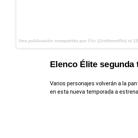
Una publicación compartida por
Élite
(@elitenetflix) el
12 
Elenco Élite segunda
Varios personajes volverán a la pa
en esta nueva temporada a estrenar