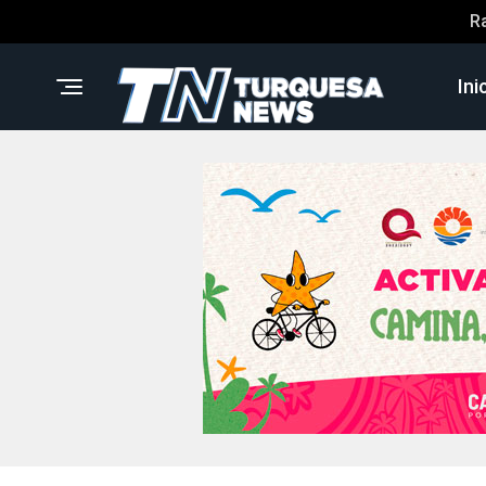
R
Ini