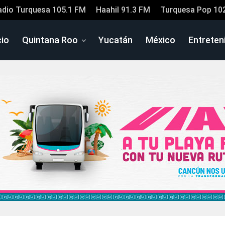
adio Turquesa 105.1 FM
Haahil 91.3 FM
Turquesa Pop 10
cio
Quintana Roo
Yucatán
México
Entreten