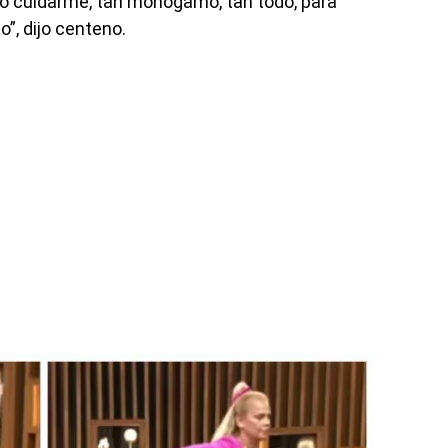
anto cuidarme, tan monógamo, tan todo, para
”, dijo centeno.