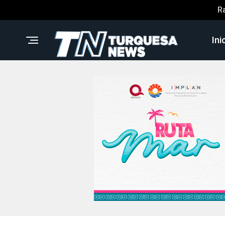
R
Ini