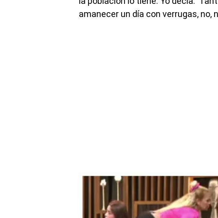
la población lo tiene. Yo decía: ‘T
amanecer un día con verrugas, no, no