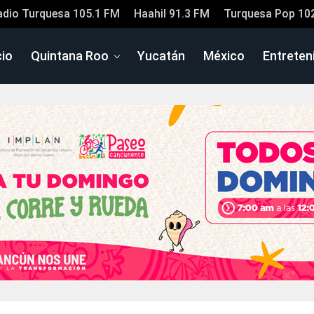
adio Turquesa 105.1 FM
Haahil 91.3 FM
Turquesa Pop 10
cio
Quintana Roo
Yucatán
México
Entreten