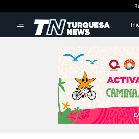
R
Ini