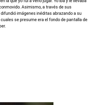
 la que yo fui a verlo jugar. Yo iba y le llevaba
 conmovido. Asimismo, a través de sus
m difundió imágenes inéditas abrazando a su
 cuales se presume era el fondo de pantalla de
ber.