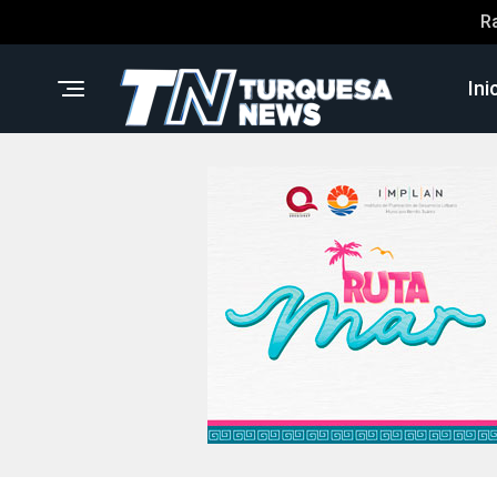
R
Ini