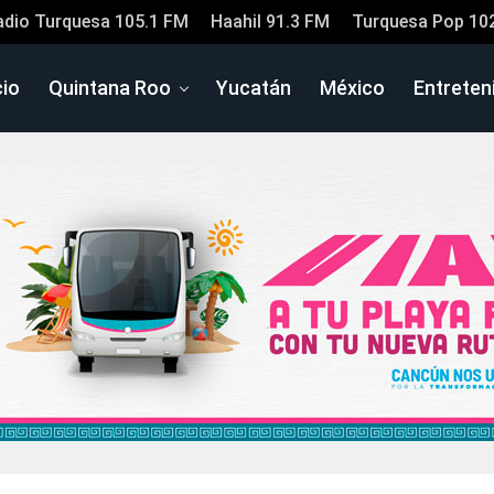
adio Turquesa 105.1 FM
Haahil 91.3 FM
Turquesa Pop 10
cio
Quintana Roo
Yucatán
México
Entreten