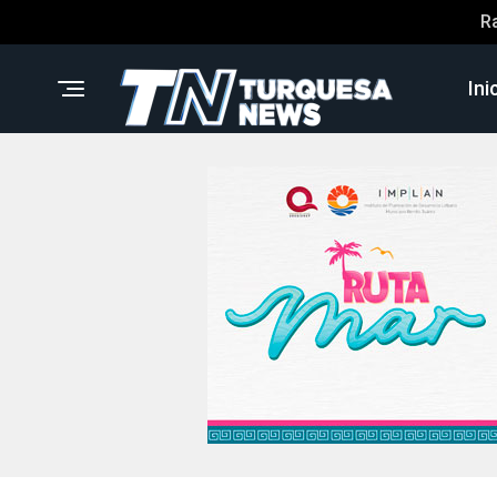
R
Ini