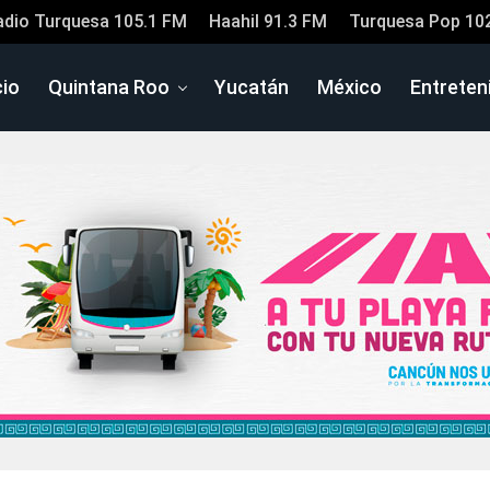
adio Turquesa 105.1 FM
Haahil 91.3 FM
Turquesa Pop 10
cio
Quintana Roo
Yucatán
México
Entreten