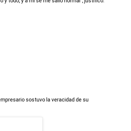
no y todo, y a mí se me salió normal”, justificó.
 empresario sostuvo la veracidad de su