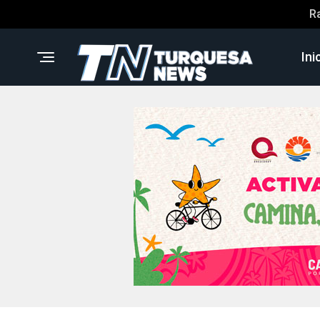
R
Ini