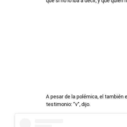
que si no lo iba a decir, y que quién 
A pesar de la polémica, el también
testimonio: “v”, dijo.