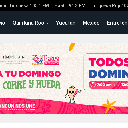
adio Turquesa 105.1 FM
Haahil 91.3 FM
Turquesa Pop 10
cio
Quintana Roo
Yucatán
México
Entreten