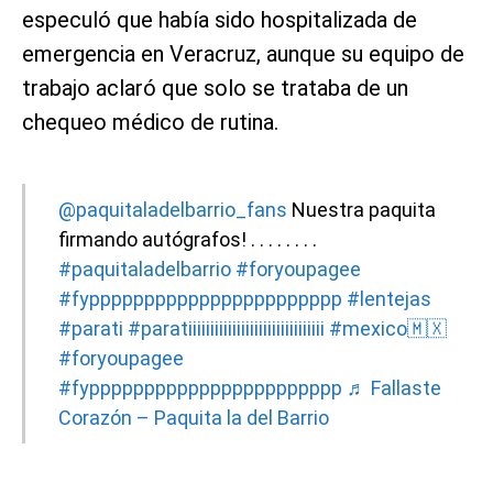
especuló que había sido hospitalizada de
emergencia en Veracruz, aunque su equipo de
trabajo aclaró que solo se trataba de un
chequeo médico de rutina.
@paquitaladelbarrio_fans
Nuestra paquita
firmando autógrafos! . . . . . . . .
#paquitaladelbarrio
#foryoupagee
#fyppppppppppppppppppppppp
#lentejas
#parati
#paratiiiiiiiiiiiiiiiiiiiiiiiiiiiiiii
#mexico🇲🇽
#foryoupagee
#fyppppppppppppppppppppppp
♬ Fallaste
Corazón – Paquita la del Barrio