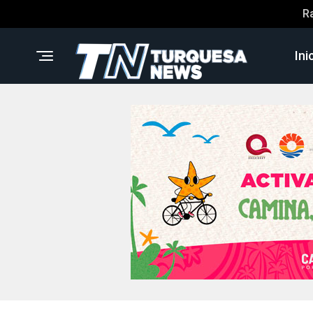
R
Ini