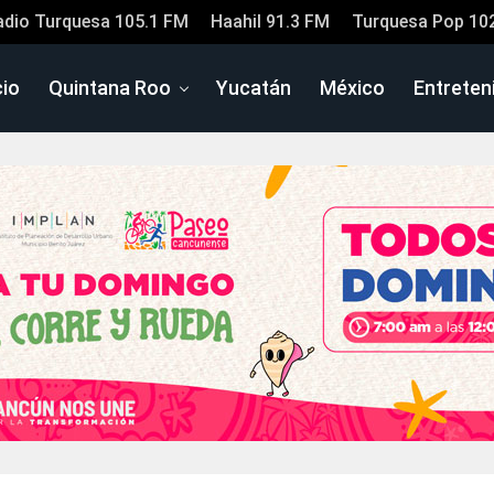
adio Turquesa 105.1 FM
Haahil 91.3 FM
Turquesa Pop 10
cio
Quintana Roo
Yucatán
México
Entreten