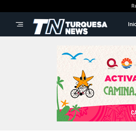
R
Ini