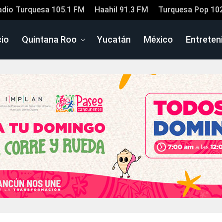
adio Turquesa 105.1 FM
Haahil 91.3 FM
Turquesa Pop 10
cio
Quintana Roo
Yucatán
México
Entreten