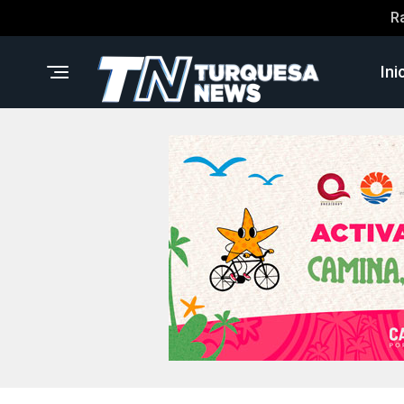
R
Ini