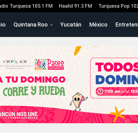
adio Turquesa 105.1 FM
Haahil 91.3 FM
Turquesa Pop 10
cio
Quintana Roo
Yucatán
México
Entreten