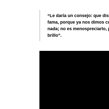
“Le daría un consejo: que dis
fama, porque ya nos dimos cu
nada; no es menospreciarlo, 
brillo”.