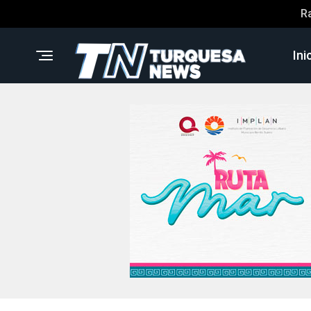
R
Ini