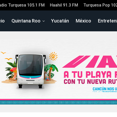
adio Turquesa 105.1 FM
Haahil 91.3 FM
Turquesa Pop 10
cio
Quintana Roo
Yucatán
México
Entreten