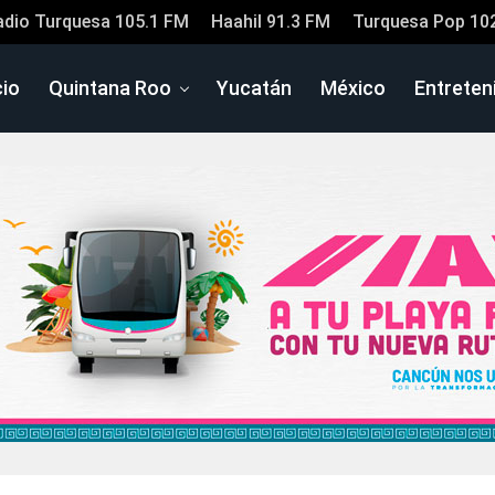
adio Turquesa 105.1 FM
Haahil 91.3 FM
Turquesa Pop 10
cio
Quintana Roo
Yucatán
México
Entreten