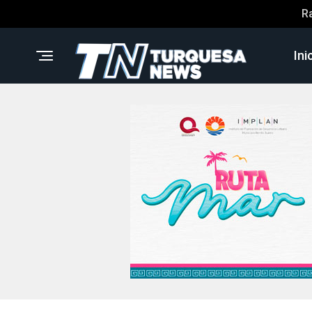
R
Ini