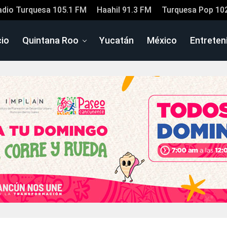
adio Turquesa 105.1 FM
Haahil 91.3 FM
Turquesa Pop 10
cio
Quintana Roo
Yucatán
México
Entreten