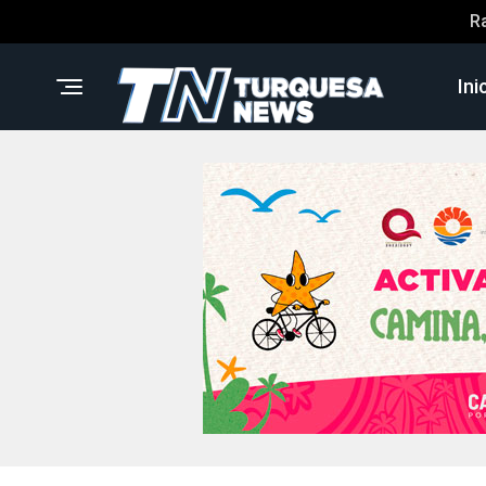
R
Ini