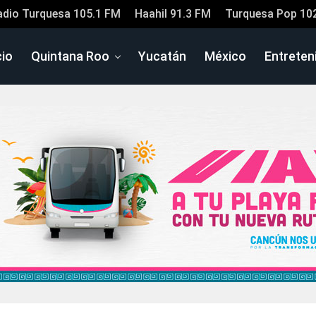
adio Turquesa 105.1 FM
Haahil 91.3 FM
Turquesa Pop 10
cio
Quintana Roo
Yucatán
México
Entreten