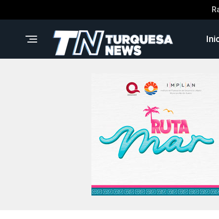
R
Ini