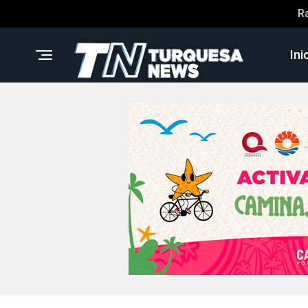
R
Ini