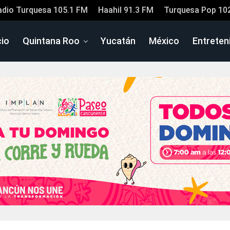
adio Turquesa 105.1 FM
Haahil 91.3 FM
Turquesa Pop 10
cio
Quintana Roo
Yucatán
México
Entreten