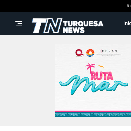
R
Ini