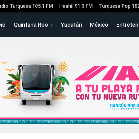
adio Turquesa 105.1 FM
Haahil 91.3 FM
Turquesa Pop 10
cio
Quintana Roo
Yucatán
México
Entreten