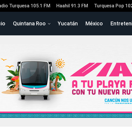
adio Turquesa 105.1 FM
Haahil 91.3 FM
Turquesa Pop 10
cio
Quintana Roo
Yucatán
México
Entreten