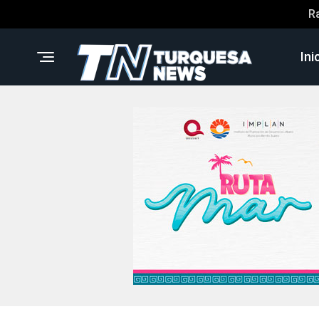
R
Ini