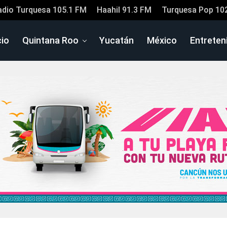
adio Turquesa 105.1 FM
Haahil 91.3 FM
Turquesa Pop 10
cio
Quintana Roo
Yucatán
México
Entreten