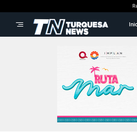
R
Ini